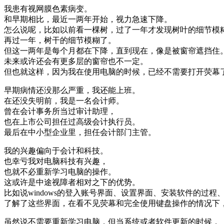
我患有视网膜色素病变。
和早期相比，最近一两年开始，视力急速下降。
怎么说呢，比如以前看一棵树，过了一年才发现树叶的细节模
再过一年，树干的细节模糊了。
但这一两年是每个月都在下降，直到现在，像是被窗帘遮挡住
未来或许还会有更多层的窗帘也不一定。
但也就这样，因为我在使用电脑的时候，已经不需要打开荧幕
早期病情还没那么严重，我还能上班。
在还没失明前，我是一名会计师。
曾在会计事务所当过审计助理，
也在上市公司担任过高级会计执行员。
最后在中小型企业里，担任会计部门主管。
我的兴趣偏向于会计和科技。
也幸亏我对电脑科技有兴趣，
也就不必重新学习电脑的操作。
这或许是中途视障者相对之下的优势。
比如说windows的登入账号界面、设置界面、安装软件的过
了解了这些界面，在看不见荧幕和完全使用键盘操作的情况下
虽然说不需要重新学习电脑，但当系统或者软件更新的时候，